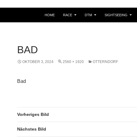
HOME
RACE
DTM
SIGHTSEEING
BAD
OKTOBER 3, 2024
2560 × 1920
OTTERNDORF
Bad
Vorheriges Bild
Nächstes Bild