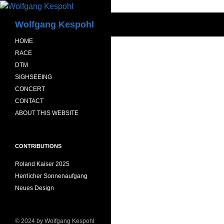
Zum
Inhalt
Suchen
Wolfgang Kespohl
springen
HOME
RACE
DTM
SIGHSEEING
CONCERT
CONTACT
ABOUT THIS WEBSITE
CONTRIBUTIONS
Roland Kaiser 2025
Herrlicher Sonnenaufgang
Neues Design
© 2024 by Wolfgang Kespohl