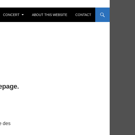
CONCERT
ABOUT THIS WEBSITE
CONTACT
epage.
e des