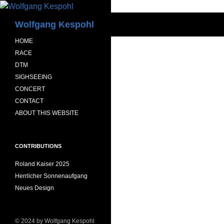
Zum
Inhalt
Suchen
Wolfgang Kespohl
springen
HOME
RACE
DTM
SIGHSEEING
CONCERT
CONTACT
ABOUT THIS WEBSITE
CONTRIBUTIONS
Roland Kaiser 2025
Herrlicher Sonnenaufgang
Neues Design
© 2024 by Wolfgang Kespohl