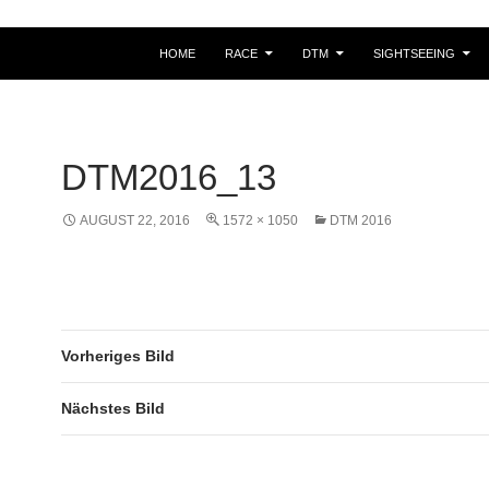
HOME
RACE
DTM
SIGHTSEEING
DTM2016_13
AUGUST 22, 2016
1572 × 1050
DTM 2016
Vorheriges Bild
Nächstes Bild