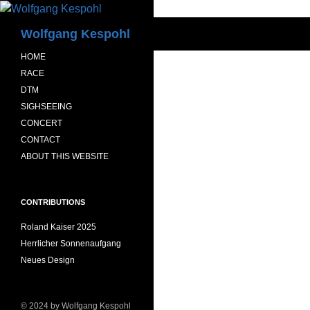
Zum
Inhalt
Suchen
Wolfgang Kespohl
springen
HOME
RACE
DTM
SIGHSEEING
CONCERT
CONTACT
ABOUT THIS WEBSITE
CONTRIBUTIONS
Roland Kaiser 2025
Herrlicher Sonnenaufgang
Neues Design
© 2024 by Wolfgang Kespohl