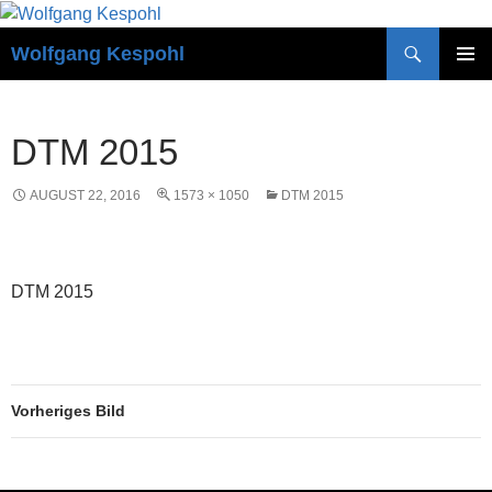
Zum
Inhalt
Suchen
Wolfgang Kespohl
springen
PRIMÄR
MENÜ
DTM 2015
AUGUST 22, 2016
1573 × 1050
DTM 2015
DTM 2015
Vorheriges Bild