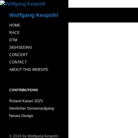
Zum
Inhalt
Suchen
Wolfgang Kespohl
springen
HOME
RACE
DTM
SIGHSEEING
CONCERT
CONTACT
ABOUT THIS WEBSITE
CONTRIBUTIONS
Roland Kaiser 2025
Herrlicher Sonnenaufgang
Neues Design
© 2024 by Wolfgang Kespohl