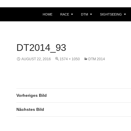
HOME
RACE
DTM
SIGHTSEEING
DT2014_93
AUGUST 22, 2016
1574 × 1050
DTM 2014
Vorheriges Bild
Nächstes Bild