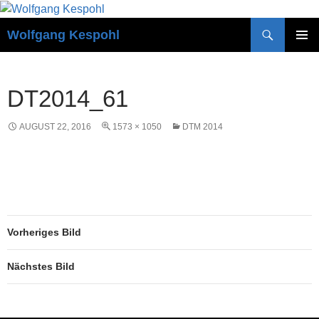
Zum
Inhalt
Suchen
Wolfgang Kespohl
springen
PRIMÄR
MENÜ
DT2014_61
AUGUST 22, 2016
1573 × 1050
DTM 2014
Vorheriges Bild
Nächstes Bild