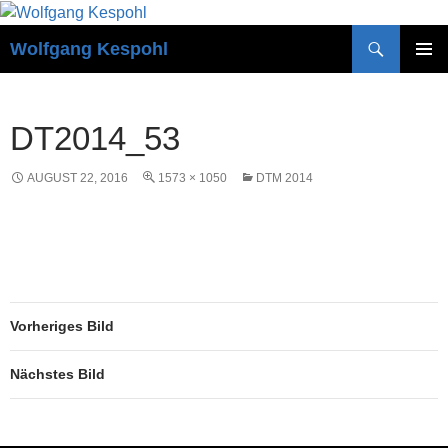
Zum
Inhalt
Suchen
Wolfgang Kespohl
springen
PRIMÄR
MENÜ
DT2014_53
AUGUST 22, 2016
1573 × 1050
DTM 2014
Vorheriges Bild
Nächstes Bild