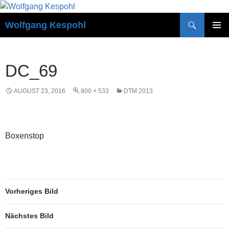
Zum
Inhalt
Suchen
Wolfgang Kespohl
springen
PRIMÄR
MENÜ
DC_69
AUGUST 23, 2016
800 × 533
DTM 2013
Boxenstop
Vorheriges Bild
Nächstes Bild