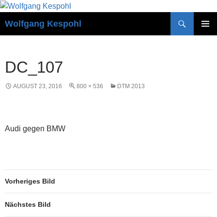
Zum
Inhalt
Suchen
Wolfgang Kespohl
springen
PRIMÄR
MENÜ
DC_107
AUGUST 23, 2016
800 × 536
DTM 2013
Audi gegen BMW
Vorheriges Bild
Nächstes Bild