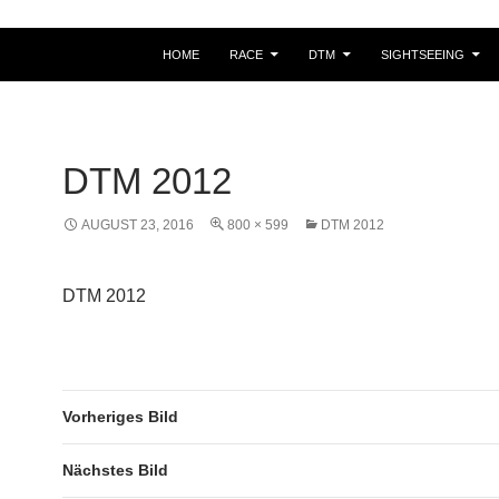
HOME
RACE
DTM
SIGHTSEEING
DTM 2012
AUGUST 23, 2016
800 × 599
DTM 2012
DTM 2012
Vorheriges Bild
Nächstes Bild