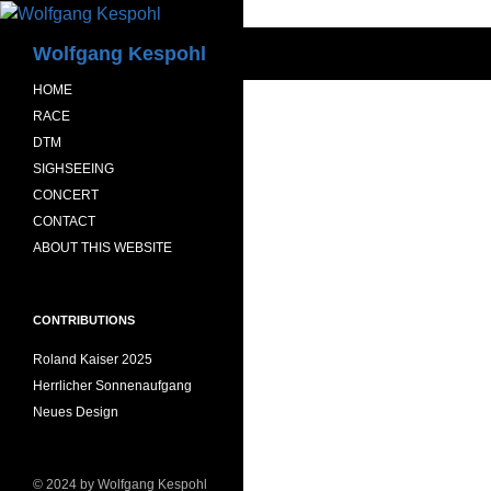
Zum
Inhalt
Suchen
Wolfgang Kespohl
springen
HOME
RACE
DTM
SIGHSEEING
CONCERT
CONTACT
ABOUT THIS WEBSITE
CONTRIBUTIONS
Roland Kaiser 2025
Herrlicher Sonnenaufgang
Neues Design
© 2024 by Wolfgang Kespohl