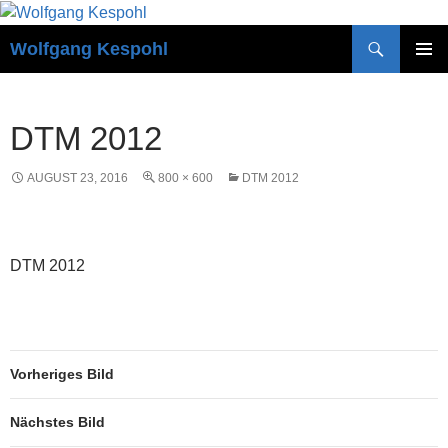
Zum
Inhalt
Suchen
Wolfgang Kespohl
springen
PRIMÄR
MENÜ
DTM 2012
AUGUST 23, 2016
800 × 600
DTM 2012
DTM 2012
Vorheriges Bild
Nächstes Bild