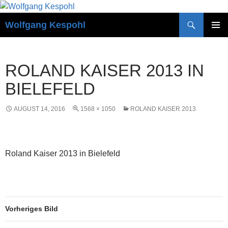
Zum
Inhalt
Suchen
Wolfgang Kespohl
springen
PRIMÄR
MENÜ
ROLAND KAISER 2013 IN
BIELEFELD
AUGUST 14, 2016
1568 × 1050
ROLAND KAISER 2013
Roland Kaiser 2013 in Bielefeld
Vorheriges Bild