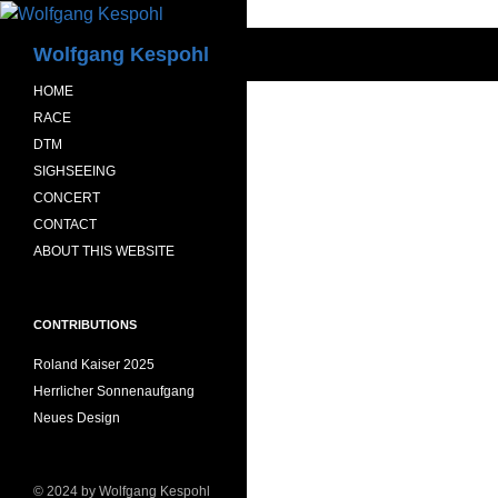
Zum
Inhalt
Suchen
Wolfgang Kespohl
springen
HOME
RACE
DTM
SIGHSEEING
CONCERT
CONTACT
ABOUT THIS WEBSITE
CONTRIBUTIONS
Roland Kaiser 2025
Herrlicher Sonnenaufgang
Neues Design
© 2024 by Wolfgang Kespohl