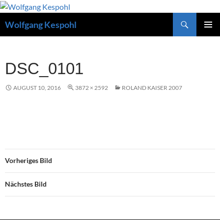
Zum
Inhalt
Suchen
Wolfgang Kespohl
springen
PRIMÄR
MENÜ
DSC_0101
AUGUST 10, 2016
3872 × 2592
ROLAND KAISER 2007
Vorheriges Bild
Nächstes Bild