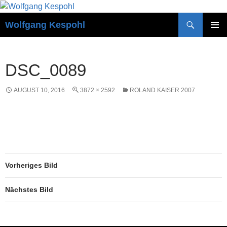
Zum
Inhalt
Suchen
Wolfgang Kespohl
springen
PRIMÄR
MENÜ
DSC_0089
AUGUST 10, 2016
3872 × 2592
ROLAND KAISER 2007
Vorheriges Bild
Nächstes Bild