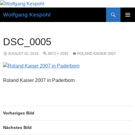
Zum
Inhalt
Suchen
Wolfgang Kespohl
springen
PRIMÄR
MENÜ
DSC_0005
AUGUST 10, 2016
3872 × 2592
ROLAND KAISER 2007
Roland Kaiser 2007 in Paderborn
Vorheriges Bild
Nächstes Bild