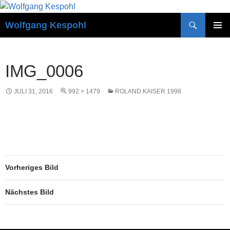
Zum
Inhalt
Suchen
Wolfgang Kespohl
springen
PRIMÄR
MENÜ
IMG_0006
JULI 31, 2016
992 × 1479
ROLAND KAISER 1998
Vorheriges Bild
Nächstes Bild