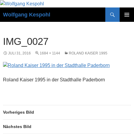
Zum
Inhalt
Suchen
Wolfgang Kespohl
springen
PRIMÄR
MENÜ
IMG_0027
JULI 31, 2016
1684 × 1144
ROLAND KAISER 1995
Roland Kaiser 1995 in der Stadthalle Paderborn
Vorheriges Bild
Nächstes Bild