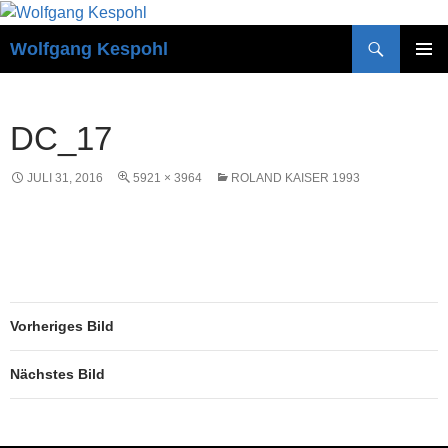
Zum
Inhalt
Suchen
Wolfgang Kespohl
springen
PRIMÄR
MENÜ
DC_17
JULI 31, 2016
5921 × 3964
ROLAND KAISER 1993
Vorheriges Bild
Nächstes Bild